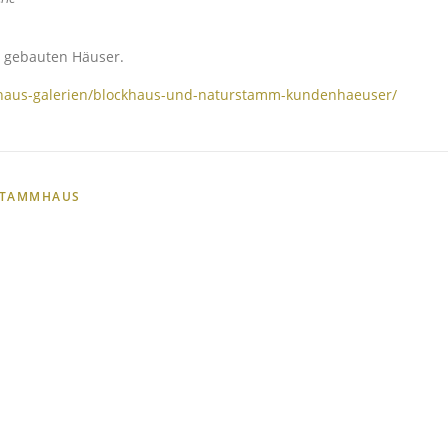
r gebauten Häuser.
mhaus-galerien/blockhaus-und-naturstamm-kundenhaeuser/
STAMMHAUS