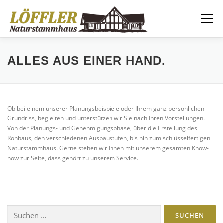
Zum
Inhalt
Menü
springen
BAUWEISEN
ÜBER UNS
REFERENZEN
ALLES AUS EINER HAND.
GESCHICHTE
BLOCKHAUS-NEWS
KONTAKT
Ob bei einem unserer Planungsbeispiele oder Ihrem ganz persönlichen
Grundriss, begleiten und unterstützen wir Sie nach Ihren Vorstellungen.
Von der Planungs- und Genehmigungsphase, über die Erstellung des
Rohbaus, den verschiedenen Ausbaustufen, bis hin zum schlüsselfertigen
Naturstammhaus. Gerne stehen wir Ihnen mit unserem gesamten Know-
how zur Seite, dass gehört zu unserem Service.
Suchen
nach: